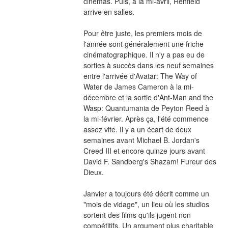
cinémas. Puis, à la mi-avril, Renfield 
arrive en salles.
Pour être juste, les premiers mois de 
l'année sont généralement une friche 
cinématographique. Il n'y a pas eu de 
sorties à succès dans les neuf semaines 
entre l'arrivée d'Avatar: The Way of 
Water de James Cameron à la mi-
décembre et la sortie d'Ant-Man and the 
Wasp: Quantumania de Peyton Reed à 
la mi-février. Après ça, l'été commence 
assez vite. Il y a un écart de deux 
semaines avant Michael B. Jordan's 
Creed III et encore quinze jours avant 
David F. Sandberg's Shazam! Fureur des 
Dieux.
Janvier a toujours été décrit comme un 
"mois de vidage", un lieu où les studios 
sortent des films qu'ils jugent non 
compétitifs. Un argument plus charitable 